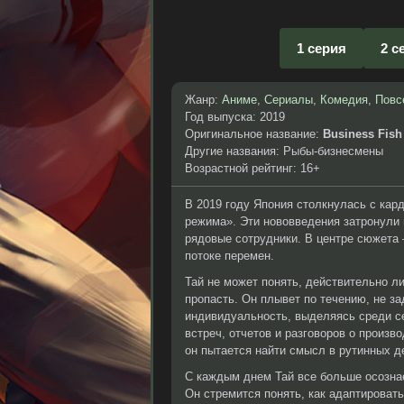
1 серия
2 с
Жанр:
Аниме
,
Сериалы
,
Комедия
,
Повс
Год выпуска: 2019
Оригинальное название:
Business Fish
Другие названия: Рыбы-бизнесмены
Возрастной рейтинг: 16+
В 2019 году Япония столкнулась с ка
режима». Эти нововведения затронули 
рядовые сотрудники. В центре сюжета 
потоке перемен.
Тай не может понять, действительно ли
пропасть. Он плывет по течению, не з
индивидуальность, выделяясь среди се
встреч, отчетов и разговоров о произв
он пытается найти смысл в рутинных д
С каждым днем Тай все больше осознает
Он стремится понять, как адаптировать