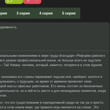
ерия
3 серия
4 серия
5 серия
едневность
рдинальными изменениями в мире труда благодаря «Реформе рабочего
все уровни профессиональной жизни, но больше всего их ощутили
— Тай Уоваки, человек, который, кажется, потерялся в этом бурном
 экономика его страны переживает подъем или, наоборот, катится в
адумываясь о будущем, но время от времени проявляет свою
рой массы офисных работников. Его жизнь состоит из бесконечных
одительности, но в ней есть место и для неожиданных моментов, когда
елах.
, что его существование в корпоративной среде не так уж и просто.
ся в этом новом мире, где правила игры меняются на глазах. Это