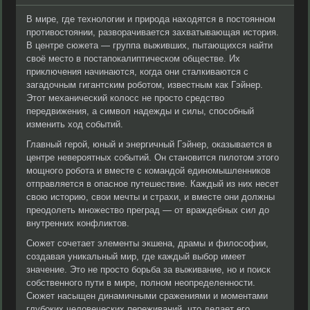
В мире, где технологии и природа находятся в постоянном
противостоянии, разворачивается захватывающая история.
В центре сюжета — группа выживших, пытающихся найти
своё место в постапокалиптическом обществе. Их
приключения начинаются, когда они сталкиваются с
загадочным гигантским роботом, известным как Гэйнер.
Этот механический колосс не просто средство
передвижения, а символ надежды и силы, способный
изменить ход событий.
Главный герой, юный и энергичный Гэйнер, оказывается в
центре невероятных событий. Он становится пилотом этого
мощного робота и вместе с командой единомышленников
отправляется в опасное путешествие. Каждый из них несет
свою историю, свои мечты и страхи, и вместе они должны
преодолеть множество преград — от враждебных сил до
внутренних конфликтов.
Сюжет сочетает элементы экшена, драмы и философии,
создавая уникальный мир, где каждый выбор имеет
значение. Это не просто борьба за выживание, но и поиск
собственного пути в мире, полном неопределенности.
Сюжет насыщен динамичными сражениями и моментами
глубоких человеческих переживаний, что делает его