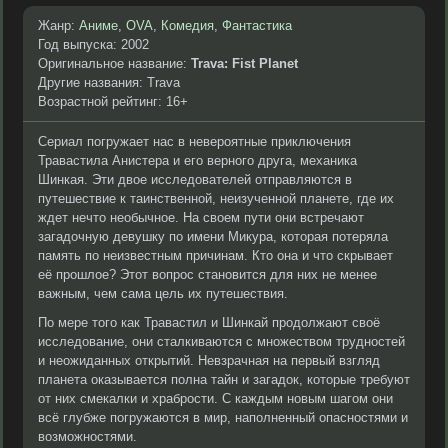
Жанр:
Аниме
,
OVA
,
Комедия
,
Фантастика
Год выпуска: 2002
Оригинальное название:
Trava: Fist Planet
Другие названия: Trava
Возрастной рейтинг: 16+
Сериал погружает нас в невероятные приключения
Травастила Анистера и его верного друга, механика
Шинкая. Эти двое исследователей отправляются в
путешествие к таинственной, неизученной планете, где их
ждет нечто необычное. На своем пути они встречают
загадочную девушку по имени Микура, которая потеряла
память по неизвестным причинам. Кто она и что скрывает
её прошлое? Этот вопрос становится для них не менее
важным, чем сама цель их путешествия.
По мере того как Травастил и Шинкай продолжают своё
исследование, они сталкиваются с множеством трудностей
и неожиданных открытий. Невзрачная на первый взгляд
планета оказывается полна тайн и загадок, которые требуют
от них смекалки и храбрости. С каждым новым шагом они
всё глубже погружаются в мир, наполненный опасностями и
возможностями.