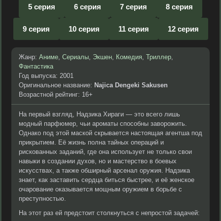
5 серия
6 серия
7 серия
8 серия
9 серия
10 серия
11 серия
12 серия
Жанр:
Аниме
,
Сериалы
,
Экшен
,
Комедия
,
Триллер
,
Фантастика
Год выпуска: 2001
Оригинальное название:
Najica Dengeki Sakusen
Возрастной рейтинг: 16+
На первый взгляд, Надзика Хираги — это всего лишь
модный парфюмер, чьи ароматы способны заворожить.
Однако под этой маской скрывается настоящая агентша под
прикрытием. Её жизнь полна тайных операций и
рискованных заданий, где она использует не только свои
навыки в создании духов, но и мастерство в боевых
искусствах, а также обширный арсенал оружия. Надзика
знает, как заставить сердца биться быстрее, и её женское
очарование оказывается мощным оружием в борьбе с
преступностью.
На этот раз ей предстоит столкнуться с непростой задачей: