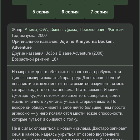
5 серия
6 серия
7 серия
Жанр:
Аниме
,
OVA
,
Экшен
,
Драма
,
Приключения
,
Фэнтези
Год выпуска: 2000
Оригинальное название:
Jojo no Kimyou na Bouken:
Adventure
Другие названия: JoJo's Bizarre Adventure (2000)
Возрастной рейтинг: 18+
На морском дне, в объятиях векового сна, пробуждается
Дио — вампир и заклятый враг рода Джостаров. Полный
ненависти и жажды мести, он стремится разрушить семью,
которая когда-то его остановила. В это время в Японии
Джотаро Куджо, потомок его заклятого соперника, ведет
жизнь типичного хулигана, учась в старшей школе. Но
вскоре он обнаруживает в себе нечто большее, чем просто
агрессию — у него появляются мистические способности,
которые пугают и сбивают с толку.
Не в силах справиться с новыми силами, Джотаро запирает
себя в камере, надеясь укрыться от своего внутреннего