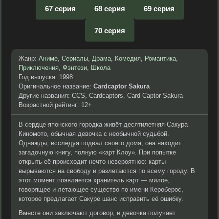
67 серия
68 серия
69 серия
70 серия
Жанр:
Аниме
,
Сериалы
,
Драма
,
Комедия
,
Романтика
,
Приключения
,
Фэнтези
,
Школа
Год выпуска: 1998
Оригинальное название:
Cardcaptor Sakura
Другие названия: CCS, Cardcaptors, Card Captor Sakura
Возрастной рейтинг: 12+
В сердце японского городка живёт десятилетняя Сакура
Киномото, обычная девочка с необычной судьбой.
Однажды, исследуя подвал своего дома, она находит
загадочную книгу, полную «карт Клоу». При попытке
открыть её происходит нечто невероятное: карты
вырываются на свободу и разлетаются по всему городу. В
этот момент появляется хранитель карт — милое,
говорящее и летающее существо по имени Кероберос,
которое предлагает Сакуре шанс исправить её ошибку.
Вместе они заключают договор, и девочка получает