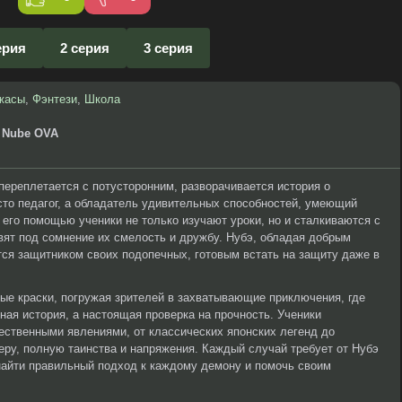
ерия
2 серия
3 серия
жасы
,
Фэнтези
,
Школа
i Nube OVA
переплетается с потусторонним, разворачивается история о
то педагог, а обладатель удивительных способностей, умеющий
 его помощью ученики не только изучают уроки, но и сталкиваются с
ят под сомнение их смелость и дружбу. Нубэ, обладая добрым
ся защитником своих подопечных, готовым встать на защиту даже в
ые краски, погружая зрителей в захватывающие приключения, где
ная история, а настоящая проверка на прочность. Ученики
ественными явлениями, от классических японских легенд до
ру, полную таинства и напряжения. Каждый случай требует от Нубэ
 найти правильный подход к каждому демону и помочь своим