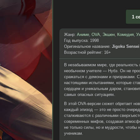
1 с
Жанр:
Аниме
,
OVA
,
Экшен
,
Комедия
,
У
Год выпуска: 1998
Оригинальное название:
Jigoku Sense
Возрастной рейтинг: 16+
В незабываемом мире, где реальность 
необычном учителе — Нубэ. Он не прос
сражаться с демонами и призраками. С
настоящими испытаниями, которые став
сердцем и уникальным даром, становит
самых опасных ситуациях.
В этой OVA-версии сюжет обретает нов
каждый эпизод — это не просто очеред
сталкиваются с различными сверхъест
современных мифов, создавая атмосфе
не только силы, но и мудрости, чтобы
ученикам.