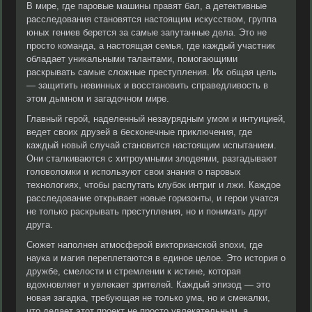
В мире, где паровые машины правят бал, а детективные
расследования становятся настоящим искусством, группа
юных гениев берется за самые запутанные дела. Это не
просто команда, а настоящая семья, где каждый участник
обладает уникальными талантами, помогающими
раскрывать самые сложные преступления. Их общая цель
— защитить невинных и восстановить справедливость в
этом дымном и загадочном мире.
Главный герой, наделенный незаурядным умом и интуицией,
ведет своих друзей в бесконечные приключения, где
каждый новый случай становится настоящим испытанием.
Они сталкиваются с хитроумными злодеями, разгадывают
головоломки и используют свои знания о паровых
технологиях, чтобы распутать клубок интриг и лжи. Каждое
расследование открывает новые горизонты, и герои учатся
не только раскрывать преступления, но и понимать друг
друга.
Сюжет наполнен атмосферой викторианской эпохи, где
наука и магия переплетаются в единое целое. Это история о
дружбе, смелости и стремлении к истине, которая
вдохновляет и увлекает зрителей. Каждый эпизод — это
новая загадка, требующая не только ума, но и смекалки,
что делает этот проект не просто увлекательным, а