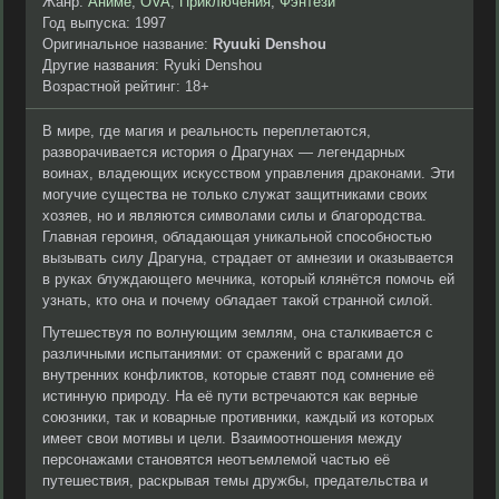
Жанр:
Аниме
,
OVA
,
Приключения
,
Фэнтези
Год выпуска: 1997
Оригинальное название:
Ryuuki Denshou
Другие названия: Ryuki Denshou
Возрастной рейтинг: 18+
В мире, где магия и реальность переплетаются,
разворачивается история о Драгунах — легендарных
воинах, владеющих искусством управления драконами. Эти
могучие существа не только служат защитниками своих
хозяев, но и являются символами силы и благородства.
Главная героиня, обладающая уникальной способностью
вызывать силу Драгуна, страдает от амнезии и оказывается
в руках блуждающего мечника, который клянётся помочь ей
узнать, кто она и почему обладает такой странной силой.
Путешествуя по волнующим землям, она сталкивается с
различными испытаниями: от сражений с врагами до
внутренних конфликтов, которые ставят под сомнение её
истинную природу. На её пути встречаются как верные
союзники, так и коварные противники, каждый из которых
имеет свои мотивы и цели. Взаимоотношения между
персонажами становятся неотъемлемой частью её
путешествия, раскрывая темы дружбы, предательства и