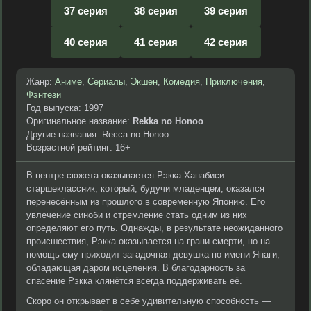
37 серия
38 серия
39 серия
40 серия
41 серия
42 серия
Жанр:
Аниме
,
Сериалы
,
Экшен
,
Комедия
,
Приключения
,
Фэнтези
Год выпуска: 1997
Оригинальное название:
Rekka no Honoo
Другие названия: Recca no Honoo
Возрастной рейтинг: 16+
В центре сюжета оказывается Рэкка Ханабиси —
старшеклассник, который, будучи младенцем, оказался
перенесённым из прошлого в современную Японию. Его
увлечение синоби и стремление стать одним из них
определяют его путь. Однажды, в результате неожиданного
происшествия, Рэкка оказывается на грани смерти, но на
помощь ему приходит загадочная девушка по имени Янаги,
обладающая даром исцеления. В благодарность за
спасение Рэкка клянётся всегда поддерживать её.
Скоро он открывает в себе удивительную способность —