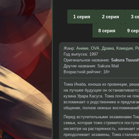
1 серия
2 серия
3 с
8 серия
9 се
Жанр:
Аниме
,
OVA
,
Драма
,
Комедия
,
Р
Год выпуска: 1997
Оригинальное название:
Sakura Tsuus
Другие названия: Sakura Mail
Возрастной рейтинг: 18+
Тома Инаба, юноша из провинции, реша
на лучшее будущее он останавливается
кузина Урара Касуга. Тома почти не пом
вспоминает о родственнике и предлага
общение, полное нежных воспоминаний
Перед вступительными экзаменами Том
семьи, которая тоже стремится поступи
несмотря на растерянность, начинает 
преодолевает экзамены, Тома сталкива