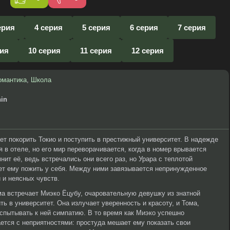
ерия
4 серия
5 серия
6 серия
7 серия
рия
10 серия
11 серия
12 серия
омантика
,
Школа
hin
ет покорить Токио и поступить в престижный университет. В надежде
 в отеле, но его мир переворачивается, когда в номер врывается
нит её, ведь встречались они всего раз, но Урара с теплотой
ет ему пожить у себя. Между ними завязывается непринужденное
 и неясных чувств.
а встречает Миэко Ёцубу, очаровательную девушку из знатной
ть в университет. Она излучает уверенность и красоту, и Тома,
испытывать к ней симпатию. В то время как Миэко успешно
ется с неприятностями: простуда мешает ему показать свои