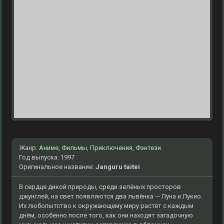
Жанр:
Аниме
,
Фильмы
,
Приключения
,
Фэнтези
Год выпуска: 1997
Оригинальное название:
Janguru taitei
В сердце дикой природы, среди зелёных просторов
джунглей, на свет появляются два львёнка — Луна и Лукио.
Их любопытство к окружающему миру растёт с каждым
днём, особенно после того, как они находят загадочную