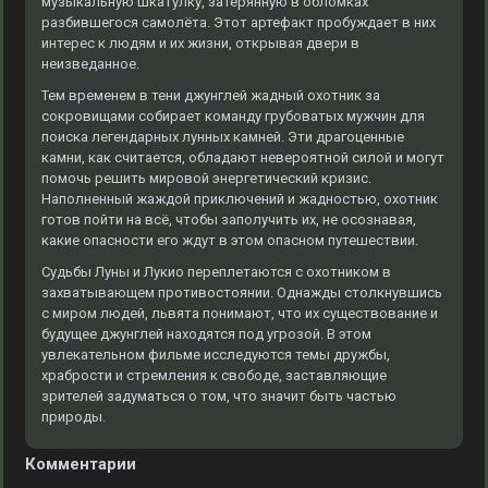
музыкальную шкатулку, затерянную в обломках
разбившегося самолёта. Этот артефакт пробуждает в них
интерес к людям и их жизни, открывая двери в
неизведанное.
Тем временем в тени джунглей жадный охотник за
сокровищами собирает команду грубоватых мужчин для
поиска легендарных лунных камней. Эти драгоценные
камни, как считается, обладают невероятной силой и могут
помочь решить мировой энергетический кризис.
Наполненный жаждой приключений и жадностью, охотник
готов пойти на всё, чтобы заполучить их, не осознавая,
какие опасности его ждут в этом опасном путешествии.
Судьбы Луны и Лукио переплетаются с охотником в
захватывающем противостоянии. Однажды столкнувшись
с миром людей, львята понимают, что их существование и
будущее джунглей находятся под угрозой. В этом
увлекательном фильме исследуются темы дружбы,
храбрости и стремления к свободе, заставляющие
зрителей задуматься о том, что значит быть частью
природы.
Комментарии