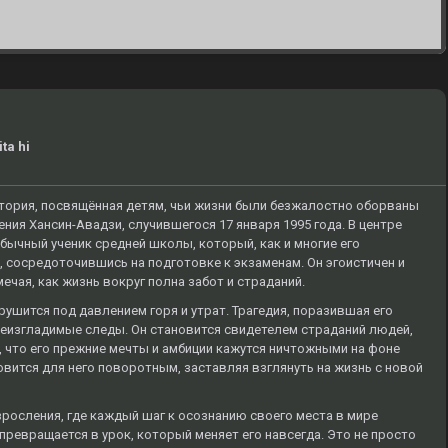
ta hi
стория, посвящённая детям, чьи жизни были безжалостно оборваны
ия Хансин-Авадзи, случившегося 17 января 1995 года. В центре
бычный ученик средней школы, который, как и многие его
, сосредоточившись на подготовке к экзаменам. Он эгоистичен и
мечая, как жизнь вокруг полна забот и страданий.
рушится под давлением горя и утрат. Трагедия, поразившая его
 неизгладимые следы. Он становится свидетелем страданий людей,
, что его прежние мечты и амбиции кажутся ничтожными на фоне
вится для него поворотным, заставляя взглянуть на жизнь с новой
росления, где каждый шаг к осознанию своего места в мире
 превращается в урок, который меняет его навсегда. Это не просто