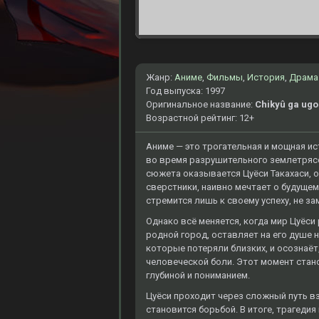
Жанр:
Аниме
,
Фильмы
,
История
,
Драма
Год выпуска: 1997
Оригинальное название:
Chikyû ga ugoi
Возрастной рейтинг: 12+
Аниме — это трогательная и мощная и
во время разрушительного землетрясен
сюжета оказывается Цуёси Такахаси, о
сверстники, наивно мечтает о будущем
стремится лишь к своему успеху, не за
Однако всё меняется, когда мир Цуёси 
родной город, оставляет на его душе
которые потеряли близких, и осознаёт
человеческой боли. Этот момент стано
глубиной и пониманием.
Цуёси проходит через сложный путь вз
становится борьбой. В итоге, трагедия