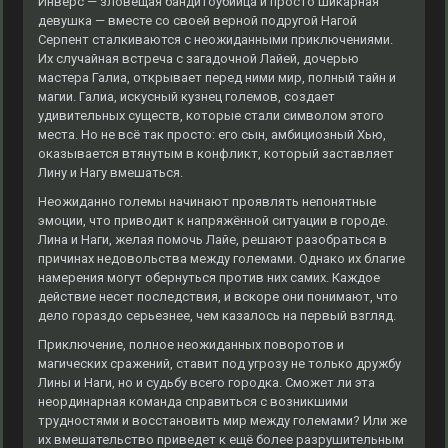
Инверс — зловещая бандитоубийца и просто шикарная
девушка — вместе со своей верной подругой Нагой
Серпент сталкиваются с неожиданными приключениями.
Их случайная встреча с загадочной Лайей, дочерью
мастера Галиа, открывает перед ними мир, полный тайн и
магии. Галиа, искусный кузнец големов, создает
удивительных существ, которые стали символом этого
места. Но не всё так просто: его сын, амбициозный Хью,
оказывается втянутым в конфликт, который заставляет
Лину и Нагу вмешаться.
Неожиданно големы начинают проявлять непонятные
эмоции, что приводит к напряжённой ситуации в городе.
Лина и Наги, желая помочь Лайе, решают разобраться в
причинах недовольства между големами. Однако их благие
намерения могут обернуться против них самих. Каждое
действие несет последствия, и вскоре они понимают, что
дело гораздо серьезнее, чем казалось на первый взгляд.
Приключение, полное неожиданных поворотов и
магических сражений, ставит под угрозу не только дружбу
Лины и Наги, но и судьбу всего городка. Сможет ли эта
неординарная команда справиться с возникшими
трудностями и восстановить мир между големами? Или же
их вмешательство приведет к ещё более разрушительным