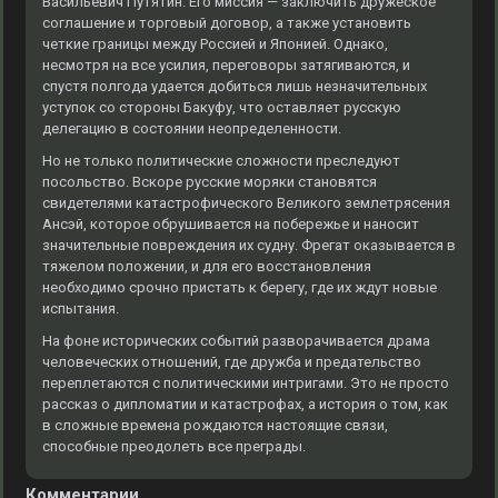
Васильевич Путятин. Его миссия — заключить дружеское
соглашение и торговый договор, а также установить
четкие границы между Россией и Японией. Однако,
несмотря на все усилия, переговоры затягиваются, и
спустя полгода удается добиться лишь незначительных
уступок со стороны Бакуфу, что оставляет русскую
делегацию в состоянии неопределенности.
Но не только политические сложности преследуют
посольство. Вскоре русские моряки становятся
свидетелями катастрофического Великого землетрясения
Ансэй, которое обрушивается на побережье и наносит
значительные повреждения их судну. Фрегат оказывается в
тяжелом положении, и для его восстановления
необходимо срочно пристать к берегу, где их ждут новые
испытания.
На фоне исторических событий разворачивается драма
человеческих отношений, где дружба и предательство
переплетаются с политическими интригами. Это не просто
рассказ о дипломатии и катастрофах, а история о том, как
в сложные времена рождаются настоящие связи,
способные преодолеть все преграды.
Комментарии