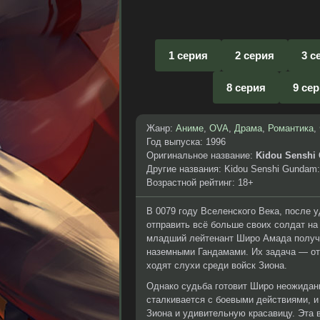
1 серия
2 серия
3 с
8 серия
9 се
Жанр:
Аниме
,
OVA
,
Драма
,
Романтика
,
Год выпуска: 1996
Оригинальное название:
Kidou Senshi 
Другие названия: Kidou Senshi Gundam:
Возрастной рейтинг: 18+
В 0079 году Вселенского Века, после 
отправить всё больше своих солдат на
младший лейтенант Широ Амада получае
наземными Гандамами. Их задача — отв
ходят слухи среди войск Зиона.
Однако судьба готовит Широ неожиданн
сталкивается с боевыми действиями, и
Зиона и удивительную красавицу. Эта 