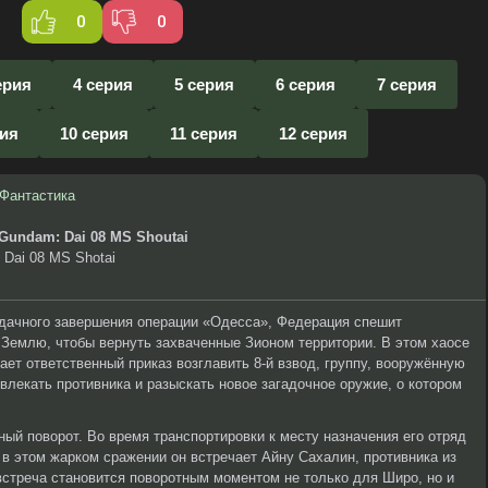
0
0
ерия
4 серия
5 серия
6 серия
7 серия
рия
10 серия
11 серия
12 серия
Фантастика
Gundam: Dai 08 MS Shoutai
 Dai 08 MS Shotai
удачного завершения операции «Одесса», Федерация спешит
 Землю, чтобы вернуть захваченные Зионом территории. В этом хаосе
т ответственный приказ возглавить 8-й взвод, группу, вооружённую
лекать противника и разыскать новое загадочное оружие, о котором
ый поворот. Во время транспортировки к месту назначения его отряд
 в этом жарком сражении он встречает Айну Сахалин, противника из
встреча становится поворотным моментом не только для Широ, но и