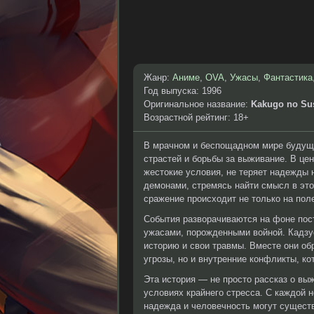
Жанр:
Аниме
,
OVA
,
Ужасы
,
Фантастика
Год выпуска: 1996
Оригинальное название:
Kakugo no S
Возрастной рейтинг: 18+
В мрачном и беспощадном мире будущег
страстей и борьбы за выживание. В це
жестокие условия, не теряет надежды 
демонами, стремясь найти смысл в это
сражение происходит не только на поле
События разворачиваются на фоне пост
ужасами, порожденными войной. Кадзу
историю и свои травмы. Вместе они об
угрозы, но и внутренние конфликты, к
Эта история — не просто рассказ о вы
условиях крайнего стресса. С каждой 
надежда и человечность могут существ