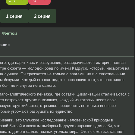
1 серия
2 серия
,
Фэнтези
usume
о, где царит хаос и разрушение, разворачивается история, полная
нтре сюжета — молодой боец по имени Кадзусо, который, несмотря на
на лучшее. Он сражается не только с врагами, но и с собственными
м безумии. Каждый его шаг ведет к осознанию того, что настоящее
 боя, но и внутри него самого.
апокалиптического пейзажа, где остатки цивилизации сталкиваются с
со встречает других выживших, каждый из которых несет свою
разуют хрупкий союз, стремясь преодолеть не только внешние
оторые угрожают разрушить их единство.
живании, это глубокое исследование человеческой природы в
новой битвой и каждым выбором Кадзусо открывает для себя, что
овать даже в самых темных уголках мира. Этот сюжет заставляет