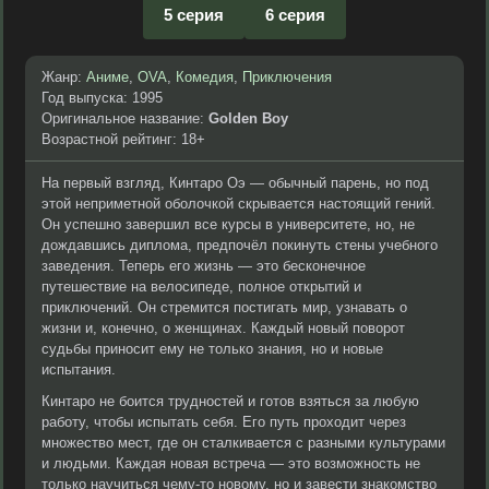
5 серия
6 серия
Жанр:
Аниме
,
OVA
,
Комедия
,
Приключения
Год выпуска: 1995
Оригинальное название:
Golden Boy
Возрастной рейтинг: 18+
На первый взгляд, Кинтаро Оэ — обычный парень, но под
этой неприметной оболочкой скрывается настоящий гений.
Он успешно завершил все курсы в университете, но, не
дождавшись диплома, предпочёл покинуть стены учебного
заведения. Теперь его жизнь — это бесконечное
путешествие на велосипеде, полное открытий и
приключений. Он стремится постигать мир, узнавать о
жизни и, конечно, о женщинах. Каждый новый поворот
судьбы приносит ему не только знания, но и новые
испытания.
Кинтаро не боится трудностей и готов взяться за любую
работу, чтобы испытать себя. Его путь проходит через
множество мест, где он сталкивается с разными культурами
и людьми. Каждая новая встреча — это возможность не
только научиться чему-то новому, но и завести знакомство