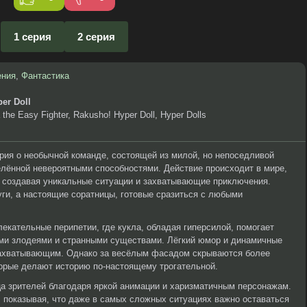
1 серия
2 серия
ения
,
Фантастика
er Doll
the Easy Fighter, Rakusho! Hyper Doll, Hyper Dolls
рия о необычной команде, состоящей из милой, но непоседливой
елённой невероятными способностями. Действие происходит в мире,
, создавая уникальные ситуации и захватывающие приключения.
уги, а настоящие соратницы, готовые сразиться с любыми
екательные перипетии, где кукла, обладая гиперсилой, помогает
ыми злодеями и странными существами. Лёгкий юмор и динамичные
захватывающим. Однако за весёлым фасадом скрываются более
торые делают историю по-настоящему трогательной.
ца зрителей благодаря яркой анимации и харизматичным персонажам.
 показывая, что даже в самых сложных ситуациях важно оставаться