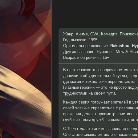
Жанр:
Аниме
,
OVA
,
Комедия
,
Приключ
Год выпуска: 1995
Оригинальное название:
Rakushou! Hyp
Другие названия: Hyperdoll: Mew & Mica 
Возрастной рейтинг: 16+
В центре сюжета разворачивается исто
девочки и её удивительной куклы, над
где магия и технологии переплетаются
Главные героини — это не просто подр
трудностями на своём пути.
Каждая серия погружает зрителей в увл
своей хозяйке справляться с различн
сражения делают просмотр поистине 
глубокие темы дружбы и смелости, ко
С 1995 года это аниме завоевало серд
Оно стало символом целого поколения,