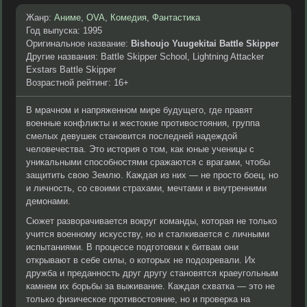
Жанр:
Аниме
,
OVA
,
Комедия
,
Фантастика
Год выпуска: 1995
Оригинальное название:
Bishoujo Yuugekitai Battle Skipper
Другие названия: Battle Skipper School, Lightning Attacker
Exstars Battle Skipper
Возрастной рейтинг: 16+
В мрачном и напряженном мире будущего, где правят
военные конфликты и жестокие противостояния, группа
смелых девушек становится последней надеждой
человечества. Это история о том, как юные ученицы с
уникальными способностями сражаются с врагами, чтобы
защитить свою Землю. Каждая из них — не просто боец, но
и личность, со своими страхами, мечтами и внутренними
демонами.
Сюжет разворачивается вокруг команды, которая не только
учится военному искусству, но и сталкивается с личными
испытаниями. В процессе подготовки к битвам они
открывают в себе силы, о которых не подозревали. Их
дружба и преданность друг другу становятся краеугольным
камнем их борьбы за выживание. Каждая схватка — это не
только физическое противостояние, но и проверка на