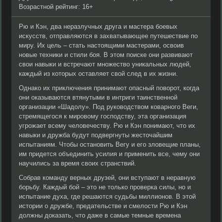
Возрастной рейтинг: 16+
Рю и Кэн, два неразлучных друга и мастера боевых
искусств, отправляются в захватывающее путешествие по
миру. Их цель – стать настоящими мастерами, освоив
новые техники и стили боя. В этом поиске они развивают
свои навыки и встречают множество уникальных людей,
каждый из которых оставляет свой след в их жизни.
Однако их приключения принимают опасный поворот, когда
они оказываются втянутыми в интриги таинственной
организации «Шадолу». Под руководством коварного Веги,
стремящегося к мировому господству, эта организация
угрожает всему человечеству. Рю и Кэн понимают, что их
навыки и дружба будут подвергнуты жесточайшим
испытаниям. Чтобы остановить Вегу и его зловещие планы,
им придется объединить усилия и применить все, чему они
научились за время своих странствий.
Собрав команду верных друзей, они вступают в неравную
борьбу. Каждый бой – это не только проверка силы, но и
испытание духа, где решаются судьбы миллионов. В этой
истории о дружбе, предательстве и смелости Рю и Кэн
должны доказать, что даже в самые темные времена