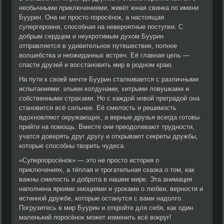
необычными приключениями, живёт юная свинка по имени
Буурин. Она не просто поросёнок, а настоящая
супергероиня, способная на невероятные поступки. С
добрым сердцем и неукротимым духом Буурин
отправляется в удивительное путешествие, полное
волшебства и неожиданных встреч. Её главная цель —
спасти друзей и восстановить мир в родном краю.
На пути к своей мечте Буурин сталкивается с различными
испытаниями: злыми колдунами, хитрыми ловушками и
собственными страхами. Но с каждой новой преградой она
становится всё сильнее. Её смелость и решимость
вдохновляют окружающих, а верные друзья всегда готовы
прийти на помощь. Вместе они преодолевают трудности,
учатся доверять друг другу и открывают секреты дружбы,
которые способны творить чудеса.
«Суперпоросёнок» — это не просто история о
приключениях, а тёплая и трогательная сказка о том, как
важны смелость и доброта в нашем мире. Эта анимация
наполнена яркими эмоциями и уроками о любви, верности и
истинной дружбе, которые останутся с вами надолго.
Погрузитесь в мир Буурин и откройте для себя, как один
маленький поросёнок может изменить всё вокруг!