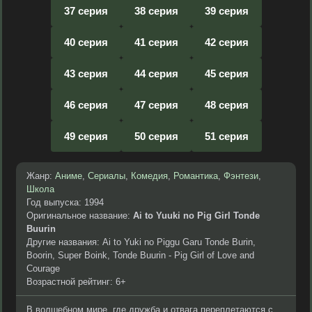
37 серия
38 серия
39 серия
40 серия
41 серия
42 серия
43 серия
44 серия
45 серия
46 серия
47 серия
48 серия
49 серия
50 серия
51 серия
Жанр:
Аниме
,
Сериалы
,
Комедия
,
Романтика
,
Фэнтези
,
Школа
Год выпуска: 1994
Оригинальное название:
Ai to Yuuki no Pig Girl Tonde
Buurin
Другие названия: Ai to Yuki no Piggu Garu Tonde Burin,
Boorin, Super Boink, Tonde Buurin - Pig Girl of Love and
Courage
Возрастной рейтинг: 6+
В волшебном мире, где дружба и отвага переплетаются с