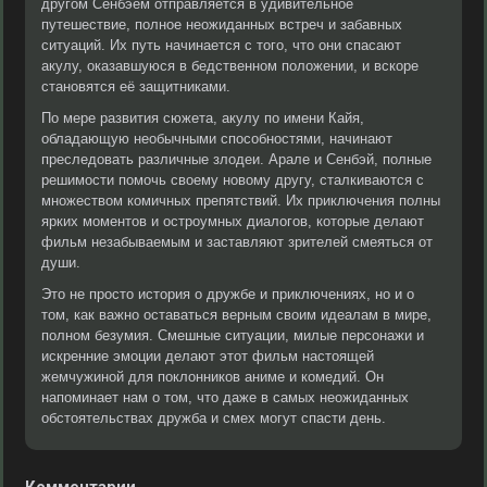
другом Сенбэем отправляется в удивительное
путешествие, полное неожиданных встреч и забавных
ситуаций. Их путь начинается с того, что они спасают
акулу, оказавшуюся в бедственном положении, и вскоре
становятся её защитниками.
По мере развития сюжета, акулу по имени Кайя,
обладающую необычными способностями, начинают
преследовать различные злодеи. Арале и Сенбэй, полные
решимости помочь своему новому другу, сталкиваются с
множеством комичных препятствий. Их приключения полны
ярких моментов и остроумных диалогов, которые делают
фильм незабываемым и заставляют зрителей смеяться от
души.
Это не просто история о дружбе и приключениях, но и о
том, как важно оставаться верным своим идеалам в мире,
полном безумия. Смешные ситуации, милые персонажи и
искренние эмоции делают этот фильм настоящей
жемчужиной для поклонников аниме и комедий. Он
напоминает нам о том, что даже в самых неожиданных
обстоятельствах дружба и смех могут спасти день.