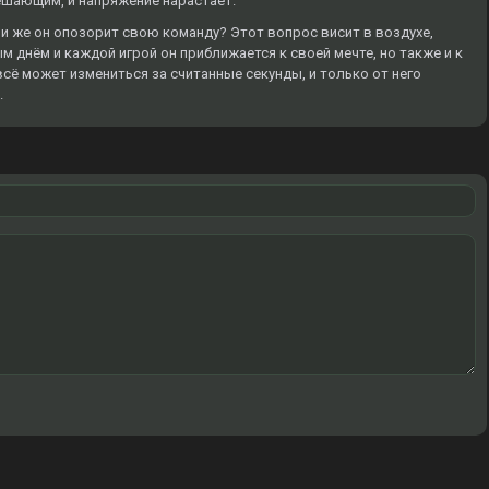
ешающим, и напряжение нарастает.
ли же он опозорит свою команду? Этот вопрос висит в воздухе,
м днём и каждой игрой он приближается к своей мечте, но также и к
сё может измениться за считанные секунды, и только от него
.