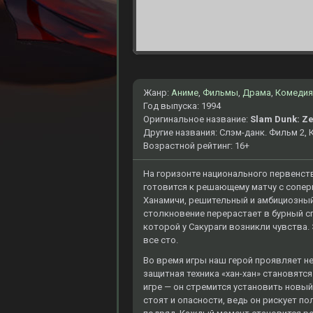
Жанр:
Аниме
,
Фильмы
,
Драма
,
Комедия
Год выпуска: 1994
Оригинальное название:
Slam Dunk: Ze
Другие названия: Слэм-данк. Фильм 2,
Возрастной рейтинг: 16+
На горизонте национального первенст
готовится к решающему матчу с соперн
Ханамичи, решительный и амбициозный
столкновение перерастает в бурный спо
которой у Сакураги возникли чувства.
все сто.
Во время игры наш герой проявляет н
защитная техника «хан-хан» становятс
игре — он стремится установить новый 
стоят и опасности, ведь он рискует п