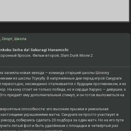
,
Спорт
,
Школа
nkoku Seiha da! Sakuragi Hanamichi
 Коронный бросок. Фильм второй, Slam Dunk Movie 2
ва засияла новая звезда — команда старшей школы Шохоку
иками из школы Тсукубу. В напряжённые дни перед игрой Сакураги
 первогодок, неожиданно сталкивается с будущим противником, и их
р. На кону стоит не только победа, но и сердце Харуко — девушки, к
 Это придаёт ему дополнительный стимул, и он готов выложиться на
евероятные способности: его высокие прыжки и уникальная
я настоящими украшениями матча. Сакураги не просто участвует в
рекорд, собираясь сделать 23 подбора за один матч. Но на его пути
олучить пятый фол и быть удалённым с площадки в четвёртый раз