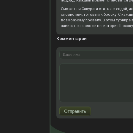
подряд. Каждый момент становится р
Сможет ли Сакураги стать легендой, и
словно мяч, готовый к броску. С кажды
возможному провалу. В этом турнире в
зависит, как сложится история Шохоку
Комментарии