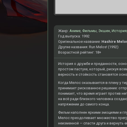
Жанр:
Аниме
,
Фильмы
,
Экшен
,
История
Год выпуска: 1992
Оригинальное название:
Hashire Melo
Другие названия: Run Melos! (1992)
Возрастной рейтинг: 18+
История о дружбе и преданности, осн
простом пастухе, который, рискуя всем
верность и стойкость становятся осн
Когда Мелос оказывается в плену у тир
принимает рискованное решение: отпр
понимает, что время играет против нег
на всё ради близкого человека созда
напряжении до самого конца.
Фильм наполнен яркими эмоциями и гл
Мелос преодолевает множество прегра
неизменной — спасти друга и вернуть ег