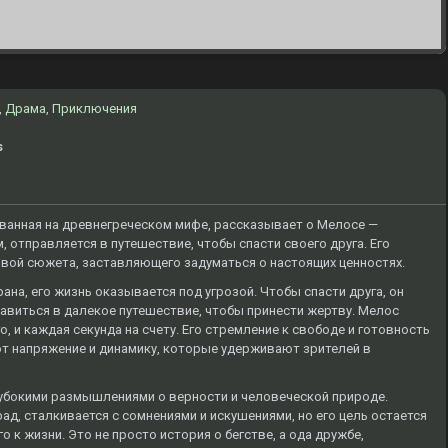
,
Драма
,
Приключения
s
ованная на древнегреческом мифе, рассказывает о Мелосе —
, отправляется в путешествие, чтобы спасти своего друга. Его
овой сюжета, заставляющего задуматься о настоящих ценностях.
ана, его жизнь оказывается под угрозой. Чтобы спасти друга, он
авиться в далекое путешествие, чтобы принести жертву. Мелос
о, и каждая секунда на счету. Его стремление к свободе и готовность
ют напряжение и динамику, которые удерживают зрителей в
убокими размышлениями о верности и человеческой природе.
д, сталкивается с сомнениями и искушениями, но его цель остается
о к жизни. Это не просто история о бегстве, а ода дружбе,