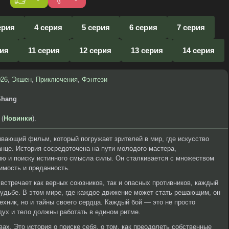
ерия
4 серия
5 серия
6 серия
7 серия
рия
11 серия
12 серия
13 серия
14 серия
026
,
Экшен
,
Приключения
,
Фэнтези
Shang
 (
Новинки
).
ывающий фильм, который погружает зрителей в мир, где искусство
анце. История сосредоточена на пути молодого мастера,
ю и поиску истинного смысла силы. Он сталкивается с множеством
имость и преданность.
 встречает как верных союзников, так и опасных противников, каждый
 судьбе. В этом мире, где каждое движение может стать решающим, он
ехник, но и тайны своего сердца. Каждый бой — это не просто
дух и тело должны работать в едином ритме.
ах. Это история о поиске себя, о том, как преодолеть собственные