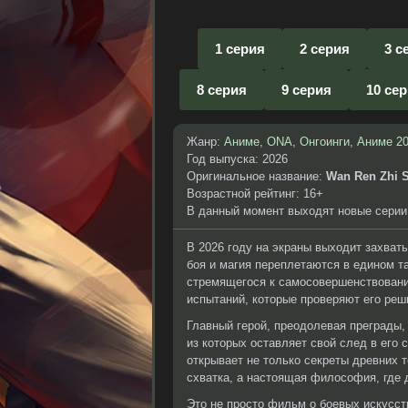
1 серия
2 серия
3 с
8 серия
9 серия
10 се
Жанр:
Аниме
,
ONA
,
Онгоинги
,
Аниме 2
Год выпуска: 2026
Оригинальное название:
Wan Ren Zhi 
Возрастной рейтинг: 16+
В данный момент выходят новые серии
В 2026 году на экраны выходит захват
боя и магия переплетаются в едином т
стремящегося к самосовершенствовани
испытаний, которые проверяют его реш
Главный герой, преодолевая преграды,
из которых оставляет свой след в его
открывает не только секреты древних т
схватка, а настоящая философия, где 
Это не просто фильм о боевых искусств