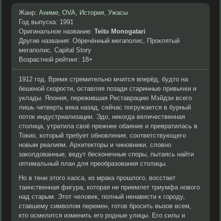
Жанр:
Аниме
,
OVA
,
История
,
Ужасы
Год выпуска: 1991
Оригинальное название:
Teito Monogatari
Другие названия: Обречённый мегаполис, Проклятый
мегаполис, Capital Story
Возрастной рейтинг: 18+
1912 год. Время стремительно мчится вперёд, будто на
бешеной скорости, оставляя позади старинные привычки и
уклады. Япония, пережившая Реставрацию Мэйдзи всего
лишь четверть века назад, сейчас погружается в бурный
поток индустриализации. Эдо, некогда величественная
столица, утратила своё прежнее обаяние и превратилась в
Токио, который требует обновления, соответствующего
новым реалиям. Архитекторы и чиновники, словно
заколдованные, ведут бесконечные споры, пытаясь найти
оптимальный план для преобразования столицы.
Но в тени этого хаоса, из мрака прошлого, восстает
таинственная фигура, которая не приемлет триумфа нового
над старым. Этот человек, полный ненависти к городу,
ставшему символом перемен, готов бросить вызов всем,
кто осмелится изменить его родные улицы. Его силы и