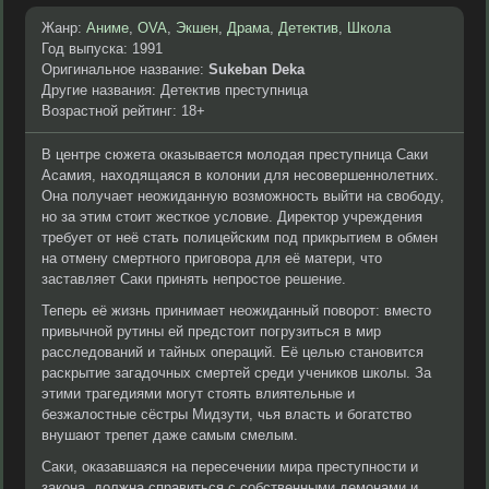
Жанр:
Аниме
,
OVA
,
Экшен
,
Драма
,
Детектив
,
Школа
Год выпуска: 1991
Оригинальное название:
Sukeban Deka
Другие названия: Детектив преступница
Возрастной рейтинг: 18+
В центре сюжета оказывается молодая преступница Саки
Асамия, находящаяся в колонии для несовершеннолетних.
Она получает неожиданную возможность выйти на свободу,
но за этим стоит жесткое условие. Директор учреждения
требует от неё стать полицейским под прикрытием в обмен
на отмену смертного приговора для её матери, что
заставляет Саки принять непростое решение.
Теперь её жизнь принимает неожиданный поворот: вместо
привычной рутины ей предстоит погрузиться в мир
расследований и тайных операций. Её целью становится
раскрытие загадочных смертей среди учеников школы. За
этими трагедиями могут стоять влиятельные и
безжалостные сёстры Мидзути, чья власть и богатство
внушают трепет даже самым смелым.
Саки, оказавшаяся на пересечении мира преступности и
закона, должна справиться с собственными демонами и