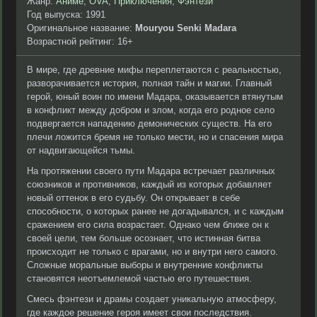
Жанр:
Аниме
,
OVA
,
Приключения
,
Фэнтези
Год выпуска: 1991
Оригинальное название:
Mouryou Senki Madara
Возрастной рейтинг: 16+
В мире, где древние мифы переплетаются с реальностью,
разворачивается история, полная тайн и магии. Главный
герой, юный воин по имени Мадара, оказывается втянутым
в конфликт между добром и злом, когда его родное село
подвергается нападению демонических существ. На его
плечи ложится бремя не только мести, но и спасения мира
от надвигающейся тьмы.
На протяжении своего пути Мадара встречает различных
союзников и противников, каждый из которых добавляет
новый оттенок в его судьбу. Он открывает в себе
способности, о которых ранее не догадывался, и с каждым
сражением его сила возрастает. Однако чем ближе он к
своей цели, тем больше осознает, что истинная битва
происходит не только с врагами, но и внутри него самого.
Сложные моральные выборы и внутренние конфликты
становятся неотъемлемой частью его путешествия.
Смесь фэнтези и драмы создает уникальную атмосферу,
где каждое решение героя имеет свои последствия.