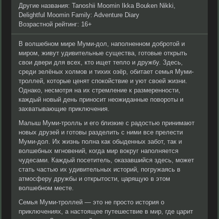
Другие названия: Tanoshii Moomin Ikka Bouken Nikki,
Delightful Moomin Family: Adventure Diary
Возрастной рейтинг: 16+
В волшебном мире Муми-дол, наполненном добротой и
миром, живут удивительные существа, готовые открыть
свои двери для всех, кто ищет тепло и дружбу. Здесь,
среди зелёных холмов и тихих озёр, обитает семья Муми-
троллей, которые ценят спокойствие и уют своей жизни.
Однако, несмотря на их стремление к размеренности,
каждый новый день приносит неожиданные повороты и
захватывающие приключения.
Малыш Муми-тролль и его близкие с радостью принимают
новых друзей и готовы разделить с ними все прелести
Муми-дол. Их жизнь полна как обыденных забот, так и
волшебных мгновений, когда мир вокруг наполняется
чудесами. Каждый посетитель, оказавшийся здесь, может
стать частью их удивительных историй, погружаясь в
атмосферу дружбы и открытости, царящую в этом
волшебном месте.
Семья Муми-троллей — это не просто история о
приключениях, а настоящее путешествие в мир, где царит