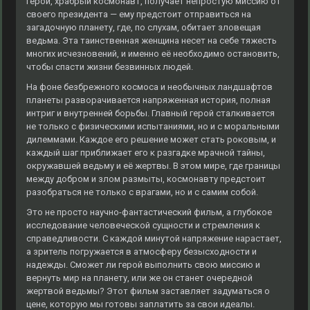
герой, храбрый космонавт, получает непростую миссию от
своего президента — ему предстоит отправиться на
загадочную планету, где, по слухам, обитает зловещая
ведьма. Эта таинственная женщина несет на себе тяжесть
многих исчезновений, и именно её необходимо остановить,
чтобы спасти жизни безвинных людей.
На фоне безбрежного космоса и необычных ландшафтов
планеты разворачивается напряженная история, полная
интриг и внутренней борьбы. Главный герой сталкивается
не только с физическими испытаниями, но и с моральными
дилеммами. Каждое его решение может стать роковым, и
каждый шаг приближает его к разгадке мрачной тайны,
окружавшей ведьму и её жертвы. В этом мире, где границы
между добром и злом размыты, космонавту предстоит
разобраться не только с врагами, но и с самим собой.
Это не просто научно-фантастический фильм, а глубокое
исследование человеческой сущности и стремления к
справедливости. С каждой минутой напряжение нарастает,
а зритель погружается в атмосферу безысходности и
надежды. Сможет ли герой выполнить свою миссию и
вернуть мир на планету, или же он станет очередной
жертвой ведьмы? Этот фильм заставляет задуматься о
цене, которую мы готовы заплатить за свои идеалы.