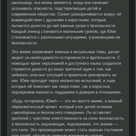
школьница, чья жизнь меняется, когда она начинает
осознавать опасности, подстерегающие детей в
современном обществе. Сюжет разворачивается вокруг её
взаимодействия с друзьями и взрослыми, которые
пытаются донести до неё важные уроки о безопасности.
Каждый эпизод становится маленьким уроком, где Юми
сталкивается с различными ситуациями, угрожающими её
безопасности.
Это аниме затрагивает важные и актуальные темы, делая
акцент на необходимости осторожности и бдительности. С
помощью ярких персонажей и доступного языка создатели
стремятся донести до юных зрителей идеи о том, как
избежать опасных ситуаций и правильно реагировать на
них. Юми проходит через множество испытаний, в ходе
которых ей помогают как сверстники, так и взрослые,
подчеркивая важность поддержки и доверия в отношениях.
«Будь осторожна, Юми!» — это не просто аниме, а важный
образовательный проект, который учит детей основам
самообороны и безопасного поведения. Он оставляет
зрителей с чувством ответственности за свою безопасность
и безопасность окружающих, подчеркивая, что знание —
это сила. Это произведение может стать верным спутником
для детей, обучая их важным жизненным урокам.