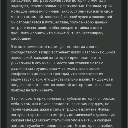
загадочностью, разворачивается история о мечтах и
надеждах, переплетенных с реальностью. Главный герой,
молодой человек по имени Тахиро, стремится найти свое
место в огромной вселенной, полной чудес и опасностей.
Он отправляется в путешествие, полное неожиданных
встреч и испытаний, чтобы раскрыть тайны своего
прошлого и понять, что значит быть по-настоящему
свободным.
В этом космическом мире, где технологии и магия
сосуществуют, Тахиро встречает ярких и запоминающихся
персонажей, каждый из которых привносит что-то
уникальное в его жизнь. Вместе они сталкиваются с
различными трудностями — от межгалактических
конфликтов до личных трагедий, что заставляет их
задуматься о том, что действительно важно. Их дружба и
преданность становятся основой для преодоления всех
преград на пути к мечте.
Это не просто приключение, а глубокая история о поисках
себя, о том, как важно следовать за своим сердцем, не
теряя надежды, даже в самые трудные времена. Фильм
погружает зрителя в атмосферу космической одиссеи, где
каждая звезда может стать символом мечты, а каждый
поворот судьбы — новым началом. Это история о любви,