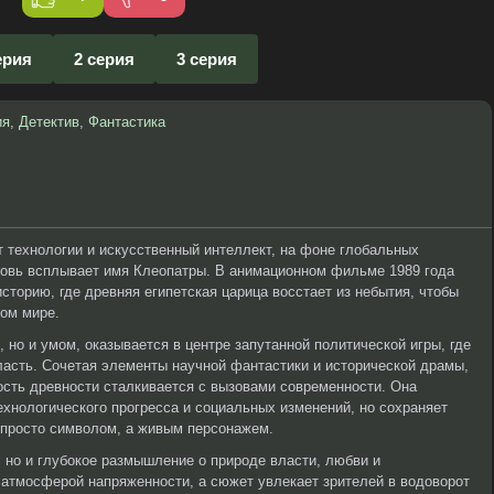
ерия
2 серия
3 серия
ия
,
Детектив
,
Фантастика
т технологии и искусственный интеллект, на фоне глобальных
новь всплывает имя Клеопатры. В анимационном фильме 1989 года
сторию, где древняя египетская царица восстает из небытия, чтобы
ном мире.
, но и умом, оказывается в центре запутанной политической игры, где
власть. Сочетая элементы научной фантастики и исторической драмы,
ость древности сталкивается с вызовами современности. Она
ехнологического прогресса и социальных изменений, но сохраняет
е просто символом, а живым персонажем.
, но и глубокое размышление о природе власти, любви и
 атмосферой напряженности, а сюжет увлекает зрителей в водоворот