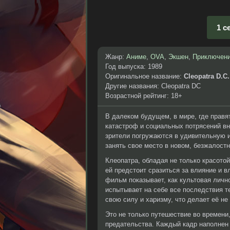
1 с
Жанр:
Аниме
,
OVA
,
Экшен
,
Приключен
Год выпуска: 1989
Оригинальное название:
Cleopatra D.C.
Другие названия: Cleopatra DC
Возрастной рейтинг: 18+
В далеком будущем, в мире, где правя
катастроф и социальных потрясений в
зрители погружаются в удивительную и
занять свое место в новом, безжалост
Клеопатра, обладая не только красотой
ей предстоит сразиться за влияние и 
фильм показывает, как культовая личн
испытывает на себе все последствия т
свою силу и харизму, что делает её н
Это не только путешествие во времени
предательства. Каждый кадр наполнен