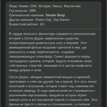
Жанр:
Аниме
,
OVA
,
История
,
Ужасы
,
Фантастика
Год выпуска: 1989
Оригинальное название:
Shuten Douji
Другие названия: Shuten Doji, Star Demon
Возрастной рейтинг: 18+
В сердце японского фольклора скрывается увлекательная
история о Сютэн Додзи, мифическом существе,
олицетворяющем дьявольскую силу и безумие. Этот
анимационный фильм погружает зрителей в мир, где
реальность и миф переплетаются, создавая
завораживающую атмосферу. Сюжет вращается вокруг
легендарного демона, который, будучи пленником своих
собственных страстей, оказывается в центре конфликта
между добром и злом.
Сютэн Додзи, обладая невероятной мощью и харизмой,
притягивает к себе как друзей, так и врагов. Его путь полон
испытаний и искушений, которые ставят под сомнение его
истинную природу. В ходе приключений он сталкивается с
различными персонажами, каждый из которых играет
важную роль в его внутренней борьбе и открытии себя. Этот
фильм не просто о битвах и столкновениях, а глубокое