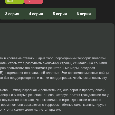
3 серия
4 серия
5 серия
6 серия
ен в кровавые оттенки, царит хаос, порожденный террористической
калы стремятся разрушить экономику страны, ссылаясь на события
террор правительство принимает решительные меры, создавая
Б), наделяя их безграничной властью. Эти бескомпромиссные бойцы
ов без предупреждения и пытки при допросах, чтобы остановить эту
кава — хладнокровная и решительная, она верит в правоту своей
ибры и быстрые решения, а цена, которую платят гражданские лица,
о оружию не осознают, что оказались в игре, где ставки намного
о время как они сражаются с террором, тёмные силы манипулируют
но, кто на самом деле является врагом.