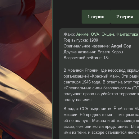
1 серия
2 серия
Жанр:
Аниме
,
OVA
,
Экшен
,
Фантастика
Год выпуска: 1989
Оригинальное название:
Angel Cop
Другие названия: Enzeru Koppu
Возрастной рейтинг: 18+
В мрачной Японии, где небосвод окраш
организацией «Красный май». Эти ради
сентября 1945 года. В ответ на этот 
«Специальные силы безопасности» (СС
получают право на убийство террорист
волну насилия.
В рядах ССБ выделяется Ё «Ангел» Ми
миссии. Её предпочтения — мощные кал
её не волнует. Микава и её товарищи п
выше, чем они могли представить. В т
ими из тени, и вскоре становится неяс