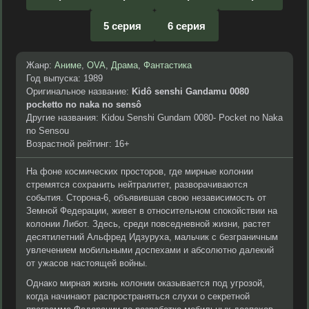
5 серия
6 серия
Жанр:
Аниме
,
OVA
,
Драма
,
Фантастика
Год выпуска: 1989
Оригинальное название:
Kidô senshi Gandamu 0080
pocketto no naka no sensô
Другие названия: Kidou Senshi Gundam 0080- Pocket no Naka
no Sensou
Возрастной рейтинг: 16+
На фоне космических просторов, где мирные колонии
стремятся сохранить нейтралитет, разворачиваются
события. Сторона-6, объявившая свою независимость от
Земной Федерации, живет в относительном спокойствии на
колонии Либот. Здесь, среди повседневной жизни, растет
десятилетний Альфред Идзуруха, мальчик с безграничным
увлечением мобильными доспехами и абсолютно далекий
от ужасов настоящей войны.
Однако мирная жизнь колонии оказывается под угрозой,
когда начинают распространяться слухи о секретной