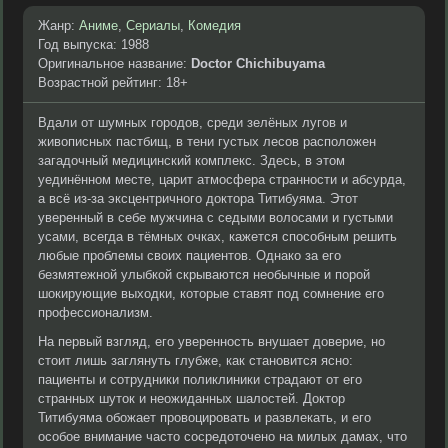
Жанр:
Аниме
,
Сериалы
,
Комедия
Год выпуска: 1988
Оригинальное название:
Doctor Chichibuyama
Возрастной рейтинг: 18+
Вдали от шумных городов, среди зелёных лугов и
живописных пастбищ, в тени густых лесов расположен
загадочный медицинский комплекс. Здесь, в этом
уединённом месте, царит атмосфера странности и абсурда,
а всё из-за эксцентричного доктора Титибуяма. Этот
уверенный в себе мужчина с седыми волосами и густыми
усами, всегда в тёмных очках, кажется способным решить
любые проблемы своих пациентов. Однако за его
безмятежной улыбкой скрываются необычные и порой
шокирующие выходки, которые ставят под сомнение его
профессионализм.
На первый взгляд, его уверенность внушает доверие, но
стоит лишь заглянуть глубже, как становится ясно:
пациенты и сотрудники поликлиники страдают от его
странных шуток и неожиданных шалостей. Доктор
Титибуяма обожает провоцировать и развлекать, и его
особое внимание часто сосредоточено на милых дамах, что