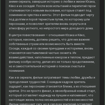
аниме-сериала, завершая историю о любви и жизни Юсака,
Кёко и их соседей. После всех испытаний и перипетий герои
сталкиваются с новыми вызовами, которые ставят под
сомнение их чувства и мечты. Этот фильм подводит черту
под долгим и порой тернистым путем, по которому шли
персонажи, и позволяет зрителям вновь окунуться в
атмосферу уютного, но непростого мира доходного дома.
В центре повествования — отношения Юсака и Кёко,
которые, наконец, должны решить, что для них важнее:
собственные страхи или возможность быть вместе.
Соседи, каждый со своими причудами и историями, вновь
становятся неотъемлемой частью сюжета. Их
взаимодействия, наполненные юмором и теплом, придают
фильму особую нотку, делая его не только продолжением,
но и самостоятельной историей о поисках счастья и
понимания.
Как и в сериале, фильм затрагивает темы любви, дружбы и
преодоления трудностей. С каждым кадром зритель
ощущает, как персонажи становятся ближе, а их отношения
крепче. Это не просто финал, а своеобразный новый старт,
который оставляет надежду на лучшее и напоминает, что
настоящая жизнь полна неожиданностей и возможностей.
Фильм завершает сагу, но в сердцах зрителей оставляет