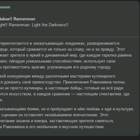
чения
atakae!! Ramenman
ht!! Ramenman: Light the Darkness!!
 переплетаются в захватывающих поединках, разворачивается
е, который сражается не только за славу, но и за правду. Этот
жает зрителя в яркий и динамичный мир, где каждая тарелка рамена
мен, обладая уникальными способностями, использует свои
ы противостоять врагам, угрожающим его родному городу.
кой конкуренции между различными мастерами кулинарного
тся доказать своё превосходство. Приключения Рамэнмена полны
и не просто кулинары, а настоящие бойцы, готовые на всё ради
ится искусством, а каждое сражение — настоящим спектаклем, где
и.
ватывающими боями, но и пробуждает в нём любовь к еде и культуре.
сценами он оставляет незабываемое впечатление. Этот
етание экшена и юмора, заставляющее зрителя смеяться,
м Рамэнмена в его необычном и вкусном путешествии.