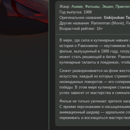
Жанр:
Аниме
,
Фильмы
,
Экшен
,
Приклю
Год выпуска: 1988
Оригинальное название:
Gekijouban T
Другие названия: Ramenman (Movie), Fig
Возрастной рейтинг: 16+
В мире, где сила и кулинарные навыки
история о Рамэнмене — неутомимом борц
фильм, выпущенный в 1988 году, погру
может стать решающей в битве. Рамэн
кулинарные таланты в поединках, чтоб
Сюжет разворачивается на фоне жесто
искусства, каждый из которых стреми
неожиданных поворотов — его соперник
победы. В этом мире кулинария станов
успех зависит от мастерства и смекалк
Фильм не только увлекает зрителя зах
С яркими персонажами и насыщенными 
анимационный шедевр — идеальное соч
переживать и восхищаться мастерство