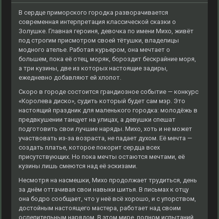
В сердце приморского городка разворачивается
современная интерпретация классической сказки о
Золушке. Главная героиня, девочка по имени Михо, живёт
под строгим присмотром своей тётушки, владелицы
модного ателье. Работая курьером, она мечтает о
большем, пока её отец, моряк, бороздит бескрайние моря,
а три кузины, две из которых настоящие задиры,
ежедневно добавляют ей хлопот.
Скоро в городе состоится грандиозное событие — конкурс
«Королева диско», судить который будет сам мэр. Это
настоящий праздник для маленького городка: молодёжь в
предвкушении танцует на улицах, а девушки спешат
подготовить свои лучшие наряды. Михо, хоть и не может
участвовать из-за возраста, не падает духом. Её мечта —
создать платье, которое покорит сердца всех
присутствующих. Но пока мечты остаются мечтами, её
кузины лишь смеются над её эскизами.
Несмотря на насмешки, Михо продолжает трудиться, день
за днём оттачивая свои навыки шитья. В письмах к отцу
она бодро сообщает, что у неё всё хорошо, и с упорством,
достойным настоящего мастера, работает над своим
ослепительным нарядом. В этом мире, полном испытаний,