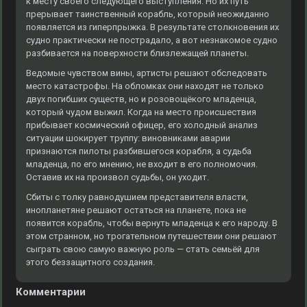
к месту своего следующего выступления. Но их путь
прерывает таинственный корабль, который неожиданно
появляется из гиперпрыжка. В результате столкновения их
судно практически не пострадало, а вот незнакомое судно
разбивается на поверхности близлежащей планеты.
Ведомые чувством вины, артисты решают обследовать
место катастрофы. На обломках они находят не только
двух погибших существ, но и розовощёкого младенца,
который чудом выжил. Когда на место происшествия
прибывает космический офицер, его холодный анализ
ситуации шокирует труппу: виновниками аварии
признаются пилоты разбившегося корабля, а судьба
младенца, по его мнению, не входит в его полномочия.
Оставив их на произвол судьбы, он уходит.
Сбиты с толку равнодушием представителя власти,
инопланетяне решают остаться на планете, пока не
появится корабль, чтобы вернуть младенца к его народу. В
этом странном, но трогательном путешествии они решают
сыграть свою самую важную роль — стать семьёй для
этого беззащитного создания.
Комментарии