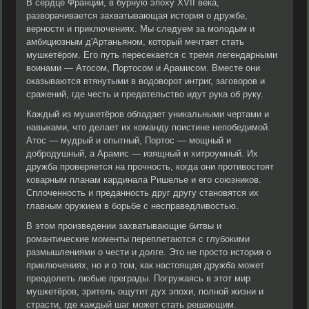
В сердце Франции, в бурную эпоху XVII века,
разворачивается захватывающая история о дружбе,
верности и приключениях. Мы следуем за молодым и
амбициозным д'Артаньяном, который мечтает стать
мушкетёром. Его путь пересекается с тремя легендарными
воинами — Атосом, Портосом и Арамисом. Вместе они
оказываются втянутыми в водоворот интриг, заговоров и
сражений, где честь и предательство идут рука об руку.
Каждый из мушкетёров обладает уникальными чертами и
навыками, что делает их команду поистине непобедимой.
Атос — мудрый и опытный, Портос — мощный и
добродушный, а Арамис — изящный и хитроумный. Их
дружба проверяется на прочность, когда они противостоят
коварным планам кардинала Ришелье и его союзников.
Сплоченность и преданность друг другу становятся их
главным оружием в борьбе с несправедливостью.
В этом произведении захватывающие битвы и
романтические моменты переплетаются с глубокими
размышлениями о чести и долге. Это не просто история о
приключениях, но и о том, как настоящая дружба может
преодолеть любые преграды. Погружаясь в этот мир
мушкетёров, зритель ощутит дух эпохи, полной жизни и
страсти, где каждый шаг может стать решающим.