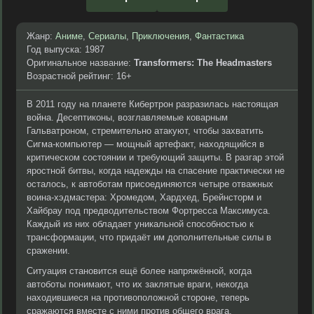
Жанр:
Аниме
,
Сериалы
,
Приключения
,
Фантастика
Год выпуска: 1987
Оригинальное название:
Transformers: The Headmasters
Возрастной рейтинг: 16+
В 2011 году на планете Кибертрон разразилась настоящая
война. Десептиконы, возглавляемые коварным
Гальватроном, стремительно атакуют, чтобы захватить
Сигма-компьютер — мощный артефакт, находящийся в
критическом состоянии и требующий защиты. В разгар этой
яростной битвы, когда надежды на спасение практически не
осталось, к автоботам присоединяются четыре отважных
воина-хэдмастера: Хромедом, Хардхед, Брейнсторм и
Хайбрау под предводительством Фортресса Максимуса.
Каждый из них обладает уникальной способностью к
трансформации, что придаёт им дополнительные силы в
сражении.
Ситуация становится ещё более напряжённой, когда
автоботы понимают, что их заклятые враги, некогда
находившиеся на противоположной стороне, теперь
сражаются вместе с ними против общего врага.