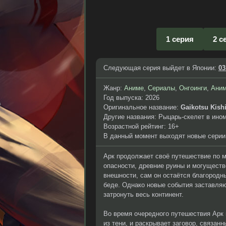
1 серия
2 с
Следующая серия выйдет в Японии:
03
Жанр:
Аниме
,
Сериалы
,
Онгоинги
,
Аним
Год выпуска: 2026
Оригинальное название:
Gaikotsu Kish
Другие названия: Рыцарь-скелет в ином 
Возрастной рейтинг: 16+
В данный момент выходят новые серии
Арк продолжает своё путешествие по м
опасности, древние руины и могущест
внешности, сам он остаётся благородн
беде. Однако новые события заставляю
затронуть весь континент.
Во время очередного путешествия Арк
из тени, и раскрывает заговор, связан