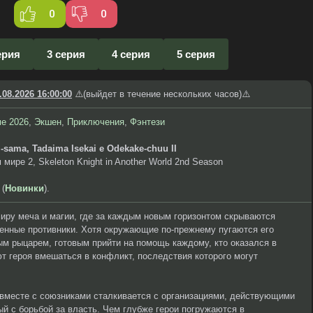
0
0
ерия
3 серия
4 серия
5 серия
.08.2026 16:00:00
⚠️(выйдет в течение нескольких часов)⚠️
е 2026
,
Экшен
,
Приключения
,
Фэнтези
i-sama, Tadaima Isekai e Odekake-chuu II
мире 2, Skeleton Knight in Another World 2nd Season
 (
Новинки
).
иру меча и магии, где за каждым новым горизонтом скрываются
венные противники. Хотя окружающие по-прежнему пугаются его
ым рыцарем, готовым прийти на помощь каждому, кто оказался в
т героя вмешаться в конфликт, последствия которого могут
 вместе с союзниками сталкивается с организациями, действующими
ный с борьбой за власть. Чем глубже герои погружаются в