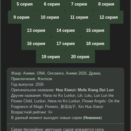
5 серия
6 серия
7 серия
8 серия
9 серия
10 серия
11 серия
12 серия
13 серия
14 серия
15 серия
16 серия
17 серия
18 серия
19 серия
20 серия
Жанр:
Аниме
,
ONA
,
Онгоинги
,
Аниме 2026
,
Драма
,
Приключения
,
Фэнтези
Год выпуска: 2026
Оригинальное название:
Hua Xianzi: Mofa Xiang Dui Lun
Другие названия: Hana no Ko Lunlun, Lili, Lulu, Lun Lun the
Flower Child, Lunlun, Hana no Ko Lunlun, Flower Angels: On the
Fragrance of Magic Flowers, 新花仙子, Xin Hua Xianzi
Возрастной рейтинг: 6+
В данный момент выходят новые серии (
Новинки
).
Среди бескрайних цветущих садов рождается сила,