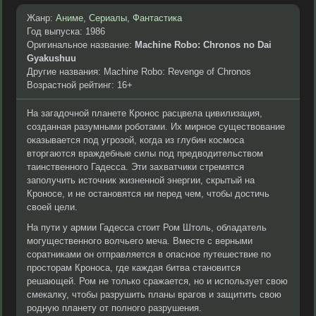
Жанр:
Аниме
,
Сериалы
,
Фантастика
Год выпуска: 1986
Оригинальное название:
Machine Robo: Chronos no Dai
Gyakushuu
Другие названия: Machine Robo: Revenge of Chronos
Возрастной рейтинг: 16+
На загадочной планете Кронос расцвела цивилизация,
созданная разумными роботами. Их мирное существование
оказывается под угрозой, когда из глубин космоса
вторгаются враждебные силы под предводительством
таинственного Гадесса. Эти захватчики стремятся
заполучить источник жизненной энергии, скрытый на
Кроносе, и не остановятся ни перед чем, чтобы достичь
своей цели.
На пути у армии Гадесса стоит Ром Штоль, обладатель
могущественного волчьего меча. Вместе с верными
соратниками он отправляется в опасное путешествие по
просторам Кроноса, где каждая битва становится
решающей. Ром не только сражается, но и использует свою
смекалку, чтобы разрушить планы врагов и защитить свою
родную планету от полного разрушения.