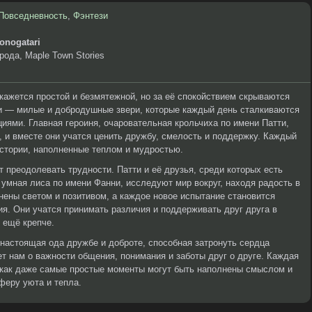
Повседневность
,
Фэнтези
onogatari
рода, Maple Town Stories
ажется простой и безмятежной, но за её спокойствием скрываются
и — милые и добродушные звери, которые каждый день сталкиваются
иями. Главная героиня, очаровательная крольчиха по имени Патти,
 и вместе они учатся ценить дружбу, смелость и поддержку. Каждый
стории, наполненные теплом и мудростью.
 преодолевать трудности. Патти и её друзья, среди которых есть
умная лиса по имени Фанни, исследуют мир вокруг, находя радость в
ены светом и позитивом, а каждое новое испытание становится
я. Они учатся принимать различия и поддерживать друг друга в
 ещё крепче.
 настоящая ода дружбе и доброте, способная затронуть сердца
ет нам о важности общения, понимания и заботы друг о друге. Каждая
, как даже самые простые моменты могут быть наполнены смыслом и
феру уюта и тепла.