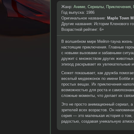
Жанр:
Аниме
,
Сериалы
,
Приключения
,
Год выпуска: 1986
Оригинальное название:
Maple Town M
Другие названия: Истории Кленового го
Возрастной рейтинг: 6+
В волшебном мире Мейпл-тауна жизнь к
настоящие приключения. Главные геро
с новыми вызовами и забавными ситуац
дружит с множеством других животных,
эпизод раскрывает их увлекательные и
Сюжет показывает, как дружба помогает
веселый медвежонок по имени Бобби и 
простых вещах. Их приключения наполн
возможностью для роста и самопознани
сложные моменты, что делает их связи
Это не просто анимационный сериал, а
зрителей всех возрастов. Он напомина
серия — это маленькая история о том
радостью, создавая уникальную атмос