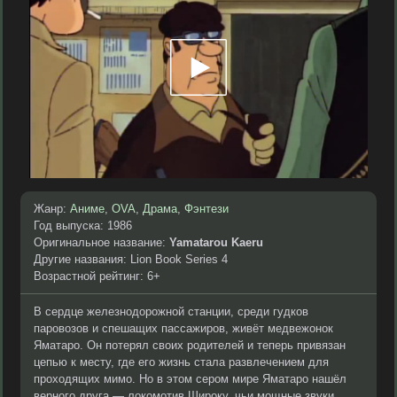
Жанр:
Аниме
,
OVA
,
Драма
,
Фэнтези
Год выпуска: 1986
Оригинальное название:
Yamatarou Kaeru
Другие названия: Lion Book Series 4
Возрастной рейтинг: 6+
В сердце железнодорожной станции, среди гудков
паровозов и спешащих пассажиров, живёт медвежонок
Яматаро. Он потерял своих родителей и теперь привязан
цепью к месту, где его жизнь стала развлечением для
проходящих мимо. Но в этом сером мире Яматаро нашёл
верного друга — локомотив Широку, чьи мощные звуки