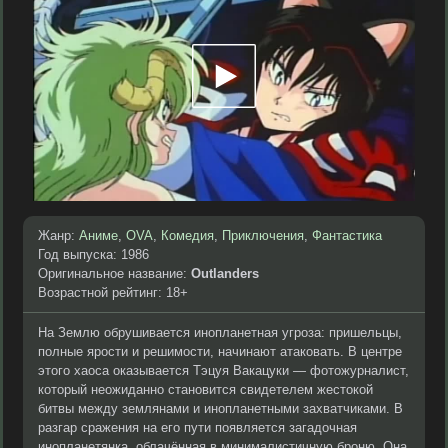
Жанр:
Аниме
,
OVA
,
Комедия
,
Приключения
,
Фантастика
Год выпуска: 1986
Оригинальное название:
Outlanders
Возрастной рейтинг: 18+
На Землю обрушивается инопланетная угроза: пришельцы,
полные ярости и решимости, начинают атаковать. В центре
этого хаоса оказывается Тэцуя Вакацуки — фотожурналист,
который неожиданно становится свидетелем жестокой
битвы между землянами и инопланетными захватчиками. В
разгар сражения на его пути появляется загадочная
инопланетянка, облачённая в минималистичную броню. Она