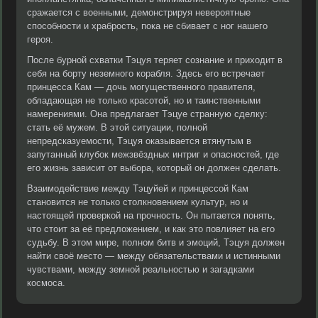
сражается с военными, демонстрируя невероятные
способности и храбрость, пока не сбивает с ног нашего
героя.
После бурной схватки Тэцуя теряет сознание и приходит в
себя на борту неземного корабля. Здесь его встречает
принцесса Кам — дочь могущественного правителя,
обладающая не только красотой, но и таинственными
намерениями. Она предлагает Тэцуе странную сделку:
стать её мужем. В этой ситуации, полной
непредсказуемости, Тэцуя оказывается втянутым в
запутанный клубок межзвёздных интриг и опасностей, где
его жизнь зависит от выбора, который он должен сделать.
Взаимодействие между Тэцуйей и принцессой Кам
становится не только столкновением культур, но и
настоящей проверкой на прочность. Он пытается понять,
что стоит за её предложением, и как это повлияет на его
судьбу. В этом мире, полном битв и эмоций, Тэцуя должен
найти своё место — между обязательствами и истинными
чувствами, между земной реальностью и загадками
космоса.